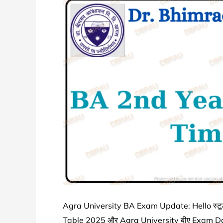
Part
3
Exam
Date
Sheet
Schedule
जारी
Agra University BA Exam Update: Hello स्टूडे
Table 2025 और Agra University बीए Exam Date