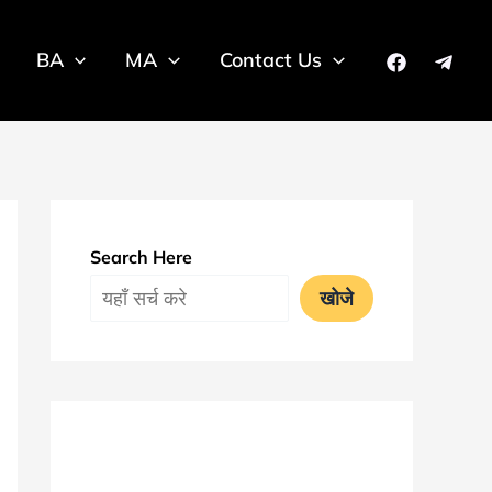
BA
MA
Contact Us
Search Here
खोजे