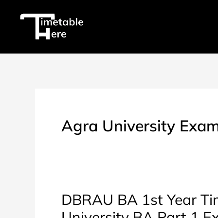
Skip
to
content
Agra University Exa
DBRAU BA 1st Year Tim
University BA Part 1 