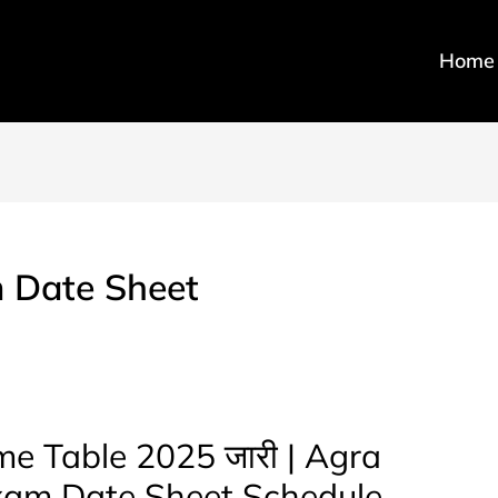
Home
m Date Sheet
e Table 2025 जारी | Agra
Exam Date Sheet Schedule