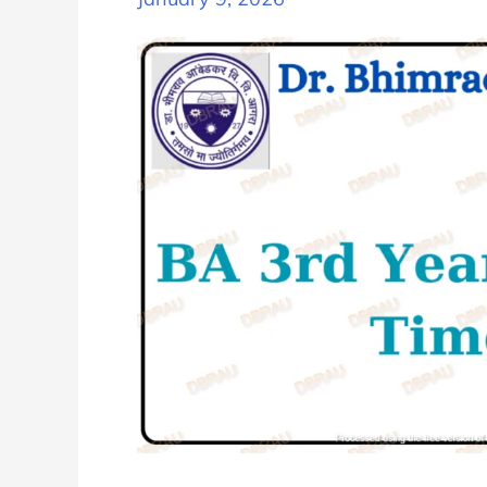
University
BA
Part
1
Exam
Date
Sheet
Schedule