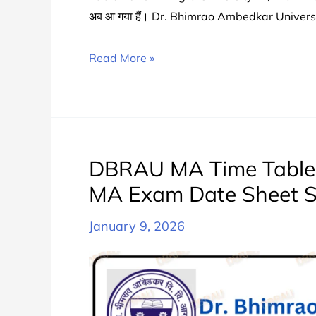
अब आ गया हैं। Dr. Bhimrao Ambedkar Unive
DBRAU
Read More »
BA
2nd
Year
Time
Table
DBRAU MA Time Table 2
2025
MA Exam Date Sheet S
Released
|
January 9, 2026
Agra
University
BA
Part