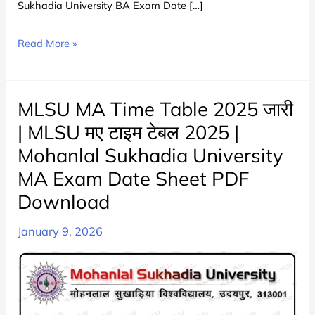
Sukhadia University BA Exam Date […]
MLSU
Read More »
BA
Time
Table
MLSU MA Time Table 2025 जारी
2025
| MLSU मए टाइम टेबल 2025 |
जारी
Mohanlal Sukhadia University
|
MA Exam Date Sheet PDF
MLSU
BA
Download
1st
January 9, 2026
2nd
3rd
Year
Exam
Date