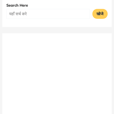
2025
Search Here
जारी
खोजे
|
MLSU
मए
टाइम
टेबल
2025
|
Mohanlal
Sukhadia
University
MA
Exam
Date
Sheet
PDF