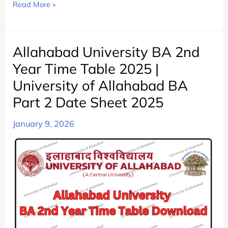
Allahabad
Read More »
University
BA
1st
Allahabad University BA 2nd
Year
Year Time Table 2025 |
Time
University of Allahabad BA
Table
Part 2 Date Sheet 2025
2025
|
January 9, 2026
AU
BA
Part
1
Date
Sheet