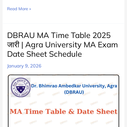
DBRAU
Read More »
BA
2nd
Year
DBRAU MA Time Table 2025
Time
जारी | Agra University MA Exam
Table
Date Sheet Schedule
2025
Released
January 9, 2026
|
Agra
University
BA
Part
2
Date
Sheet