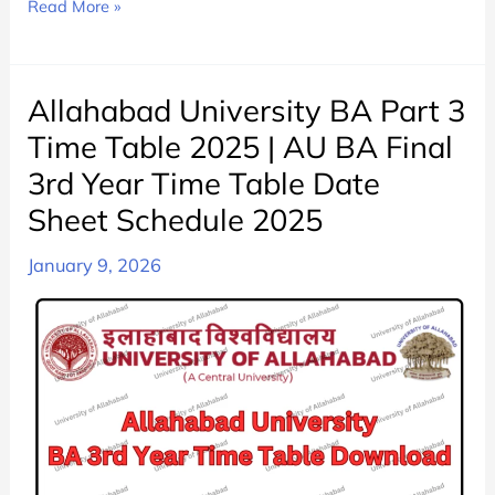
DBRAU
Read More »
BA
3rd
Year
Allahabad University BA Part 3
Time
Time Table 2025 | AU BA Final
Table
3rd Year Time Table Date
2025
Sheet Schedule 2025
Announced
|
January 9, 2026
Agra
University
BA
Part
3
Exam
Date
Sheet