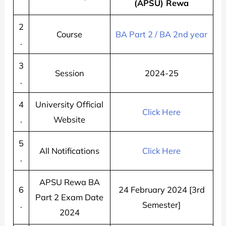
(APSU) Rewa
2
Course
BA Part 2 / BA 2nd year
.
3
Session
2024-25
.
4
University Official
Click Here
.
Website
5
All Notifications
Click Here
.
APSU Rewa BA
6
24 February 2024 [3rd
Part 2 Exam Date
.
Semester]
2024