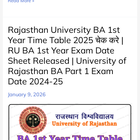
Rajasthan
Read More »
University
BA
2nd
Rajasthan University BA 1st
Year
Year Time Table 2025 चेक करे |
Time
RU BA 1st Year Exam Date
Table
Sheet Released | University of
2025
Check
Rajasthan BA Part 1 Exam
Now
Date 2024-25
|
RU
January 9, 2026
BA
Part
2
Exam
Date