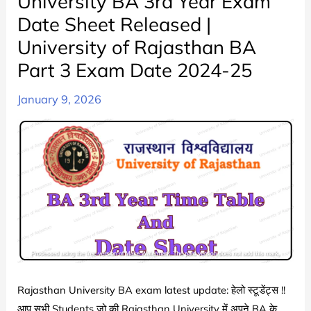
University BA 3rd Year Exam
Table
Date Sheet Released |
2025
चेक
University of Rajasthan BA
करे
Part 3 Exam Date 2024-25
|
RU
January 9, 2026
BA
1st
Year
Exam
Date
Sheet
Released
|
University
of
Rajasthan University BA exam latest update: हेलो स्टूडेंट्स !!
Rajasthan
आप सभी Students जो की Rajasthan University में अपने BA के