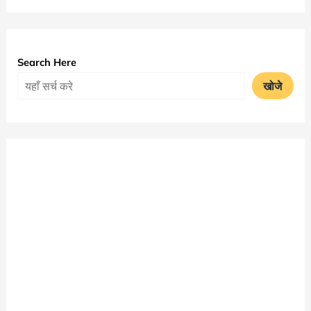
Time
Table
2025
Search Here
जारी
खोजे
|
University
Of
Rajasthan
MA
Date
Sheet
PDF
Download
|
Rajasthan
University