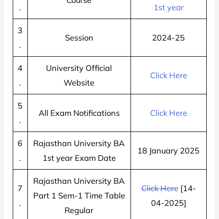
.
1st year
3
Session
2024-25
.
4
University Official
Click Here
.
Website
5
All Exam Notifications
Click Here
.
6
Rajasthan University BA
18 January 2025
.
1st year Exam Date
Rajasthan University BA
7
Click Here
[14-
Part 1 Sem-1 Time Table
.
04-2025]
Regular