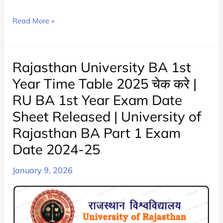
Rajasthan
Read More »
University
BA
2nd
Rajasthan University BA 1st
Year
Year Time Table 2025 चेक करे |
Time
RU BA 1st Year Exam Date
Table
Sheet Released | University of
2025
Check
Rajasthan BA Part 1 Exam
Now
Date 2024-25
|
RU
January 9, 2026
BA
Part
2
Exam