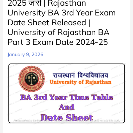
2025 जारी | Rajasthan
Time
University BA 3rd Year Exam
Table
Date Sheet Released |
2025
चेक
University of Rajasthan BA
करे
Part 3 Exam Date 2024-25
|
RU
January 9, 2026
BA
1st
Year
Exam
Date
Sheet
Released
|
University